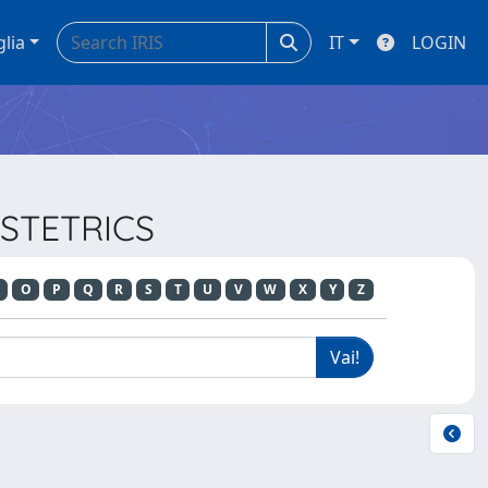
glia
IT
LOGIN
BSTETRICS
O
P
Q
R
S
T
U
V
W
X
Y
Z