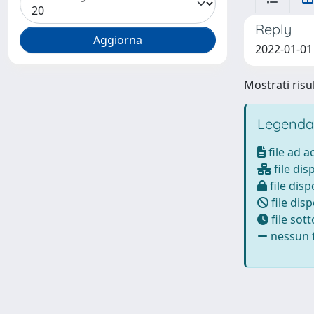
Reply
2022-01-01 
Mostrati risul
Legenda
file ad 
file dis
file disp
file disp
file sot
nessun f