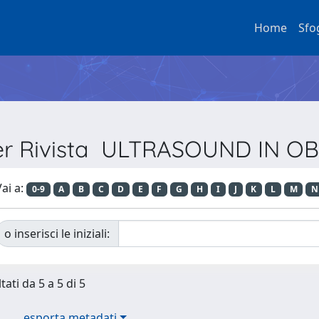
Home
Sfo
per Rivista ULTRASOUND IN O
ai a:
0-9
A
B
C
D
E
F
G
H
I
J
K
L
M
N
o inserisci le iniziali:
tati da 5 a 5 di 5
esporta metadati