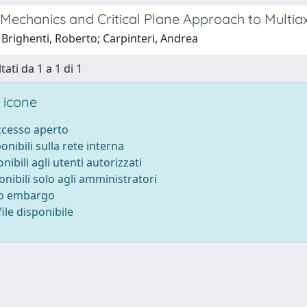
echanics and Critical Plane Approach to Multiax
Brighenti, Roberto; Carpinteri, Andrea
tati da 1 a 1 di 1
 icone
accesso aperto
ponibili sulla rete interna
onibili agli utenti autorizzati
onibili solo agli amministratori
to embargo
ile disponibile