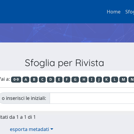
Home
Sfo
Sfoglia per Rivista
ai a:
0-9
A
B
C
D
E
F
G
H
I
J
K
L
M
N
o inserisci le iniziali:
tati da 1 a 1 di 1
esporta metadati