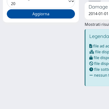
Damage M
2014-01-01 
Mostrati risul
Legenda
file ad 
file dis
file disp
file disp
file sot
nessun f