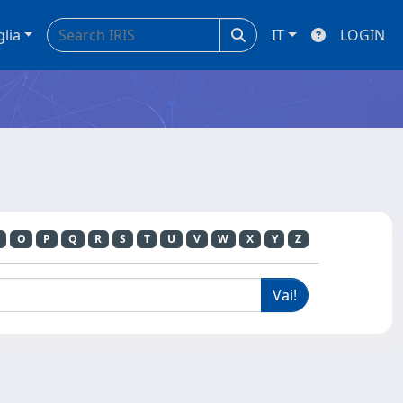
glia
IT
LOGIN
O
P
Q
R
S
T
U
V
W
X
Y
Z