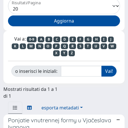
Risultati/Pagina
Vai a:
0-9
A
B
C
D
E
F
G
H
I
J
K
L
M
N
O
P
Q
R
S
T
U
V
W
X
Y
Z
o inserisci le iniziali:
Mostrati risultati da 1 a 1
di 1
esporta metadati
Ponjatie vnutrennej formy u Vjačeslava
Ivanova