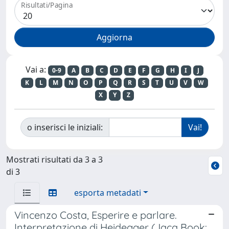
Risultati/Pagina
Vai a:
0-9
A
B
C
D
E
F
G
H
I
J
K
L
M
N
O
P
Q
R
S
T
U
V
W
X
Y
Z
o inserisci le iniziali:
Mostrati risultati da 3 a 3
di 3
esporta metadati
Vincenzo Costa, Esperire e parlare.
Interpretazione di Heidegger (Jaca Book: