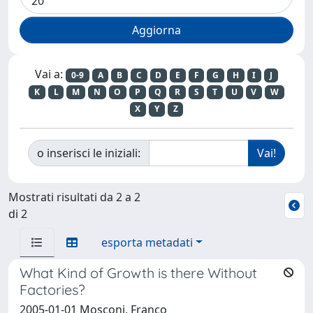
Vai a:
0-9
A
B
C
D
E
F
G
H
I
J
K
L
M
N
O
P
Q
R
S
T
U
V
W
X
Y
Z
o inserisci le iniziali:
Mostrati risultati da 2 a 2
di 2
esporta metadati
What Kind of Growth is there Without
Factories?
2005-01-01 Mosconi, Franco