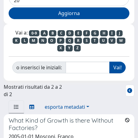
Vai a:
0-9
A
B
C
D
E
F
G
H
I
J
K
L
M
N
O
P
Q
R
S
T
U
V
W
X
Y
Z
o inserisci le iniziali:
Mostrati risultati da 2 a 2
di 2
esporta metadati
What Kind of Growth is there Without
Factories?
2005-01-01 Mosconi, Franco