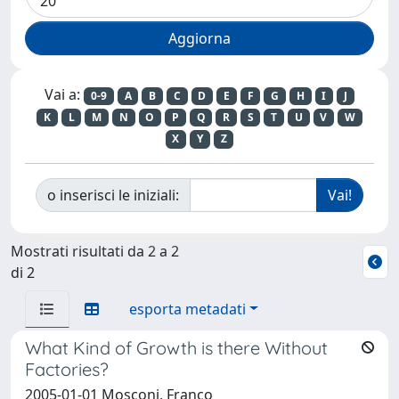
Vai a:
0-9
A
B
C
D
E
F
G
H
I
J
K
L
M
N
O
P
Q
R
S
T
U
V
W
X
Y
Z
o inserisci le iniziali:
Mostrati risultati da 2 a 2
di 2
esporta metadati
What Kind of Growth is there Without
Factories?
2005-01-01 Mosconi, Franco