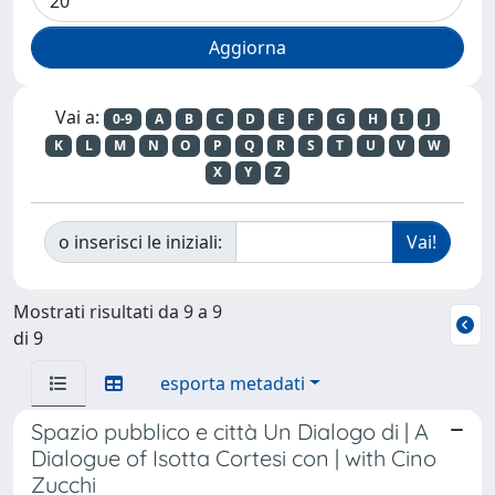
Vai a:
0-9
A
B
C
D
E
F
G
H
I
J
K
L
M
N
O
P
Q
R
S
T
U
V
W
X
Y
Z
o inserisci le iniziali:
Mostrati risultati da 9 a 9
di 9
esporta metadati
Spazio pubblico e città Un Dialogo di | A
Dialogue of Isotta Cortesi con | with Cino
Zucchi