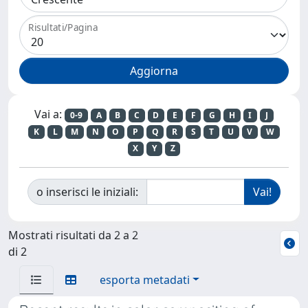
Risultati/Pagina
Vai a:
0-9
A
B
C
D
E
F
G
H
I
J
K
L
M
N
O
P
Q
R
S
T
U
V
W
X
Y
Z
o inserisci le iniziali:
Mostrati risultati da 2 a 2
di 2
esporta metadati