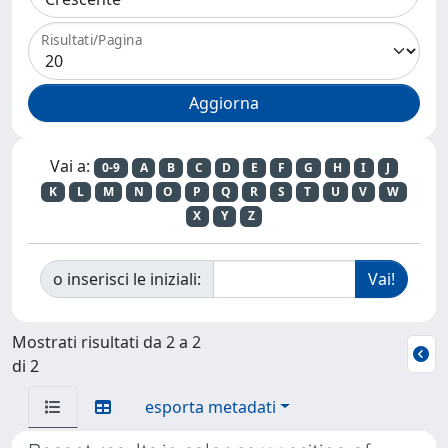
Risultati/Pagina
Vai a:
0-9
A
B
C
D
E
F
G
H
I
J
K
L
M
N
O
P
Q
R
S
T
U
V
W
X
Y
Z
o inserisci le iniziali:
Mostrati risultati da 2 a 2
di 2
esporta metadati