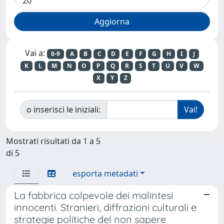
Vai a:
0-9
A
B
C
D
E
F
G
H
I
J
K
L
M
N
O
P
Q
R
S
T
U
V
W
X
Y
Z
o inserisci le iniziali:
Mostrati risultati da 1 a 5
di 5
esporta metadati
La fabbrica colpevole dei malintesi
innocenti. Stranieri, diffrazioni culturali e
strategie politiche del non sapere