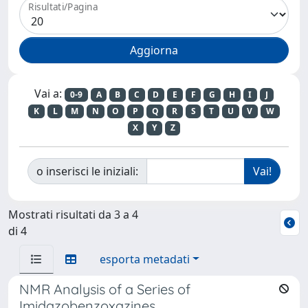
Risultati/Pagina
Vai a:
0-9
A
B
C
D
E
F
G
H
I
J
K
L
M
N
O
P
Q
R
S
T
U
V
W
X
Y
Z
o inserisci le iniziali:
Mostrati risultati da 3 a 4
di 4
esporta metadati
NMR Analysis of a Series of
Imidazobenzoxazines