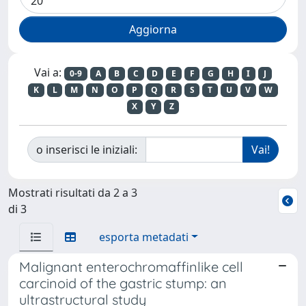
Vai a:
0-9
A
B
C
D
E
F
G
H
I
J
K
L
M
N
O
P
Q
R
S
T
U
V
W
X
Y
Z
o inserisci le iniziali:
Mostrati risultati da 2 a 3
di 3
esporta metadati
Malignant enterochromaffinlike cell
carcinoid of the gastric stump: an
ultrastructural study