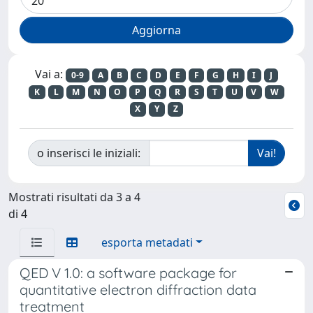
Vai a:
0-9
A
B
C
D
E
F
G
H
I
J
K
L
M
N
O
P
Q
R
S
T
U
V
W
X
Y
Z
o inserisci le iniziali:
Mostrati risultati da 3 a 4
di 4
esporta metadati
QED V 1.0: a software package for
quantitative electron diffraction data
treatment