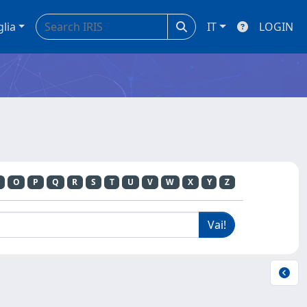
glia
IT
LOGIN
O
P
Q
R
S
T
U
V
W
X
Y
Z