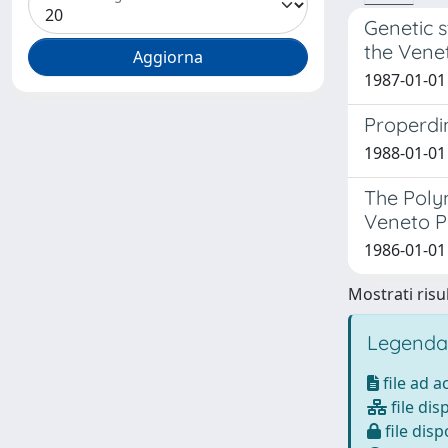
Genetic s
the Venet
1987-01-01 
Properdin
1988-01-01 
The Polym
Veneto Po
1986-01-01 C
Mostrati risul
Legenda
file ad 
file dis
file disp