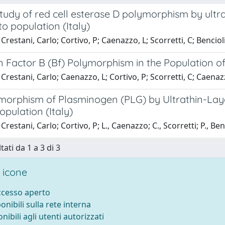
tudy of red cell esterase D polymorphism by ultrath
o population (Italy)
Crestani, Carlo; Cortivo, P; Caenazzo, L; Scorretti, C; Benciol
 Factor B (Bf) Polymorphism in the Population of
Crestani, Carlo; Caenazzo, L; Cortivo, P; Scorretti, C; Caenaz
orphism of Plasminogen (PLG) by Ultrathin-Layer 
pulation (Italy)
restani, Carlo; Cortivo, P; L., Caenazzo; C., Scorretti; P., Ben
tati da 1 a 3 di 3
 icone
accesso aperto
ponibili sulla rete interna
onibili agli utenti autorizzati