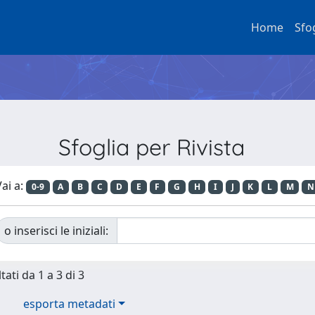
Home
Sfo
Sfoglia per Rivista
ai a:
0-9
A
B
C
D
E
F
G
H
I
J
K
L
M
N
o inserisci le iniziali:
tati da 1 a 3 di 3
esporta metadati