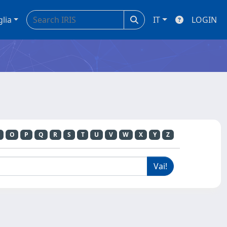
glia
IT
LOGIN
O
P
Q
R
S
T
U
V
W
X
Y
Z