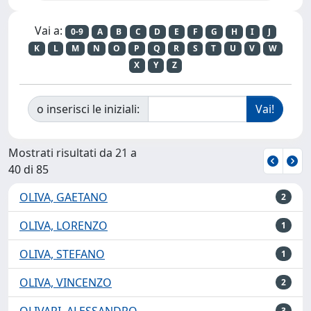
Vai a:
0-9
A
B
C
D
E
F
G
H
I
J
K
L
M
N
O
P
Q
R
S
T
U
V
W
X
Y
Z
o inserisci le iniziali:
Mostrati risultati da 21 a
40 di 85
OLIVA, GAETANO
2
OLIVA, LORENZO
1
OLIVA, STEFANO
1
OLIVA, VINCENZO
2
OLIVARI, ALESSANDRO
3