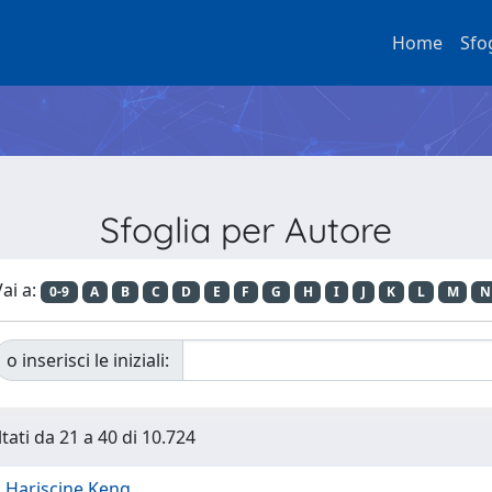
Home
Sfo
Sfoglia per Autore
ai a:
0-9
A
B
C
D
E
F
G
H
I
J
K
L
M
N
o inserisci le iniziali:
tati da 21 a 40 di 10.724
Hariscine Keng