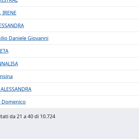
MISTRAL
, IRENE
LESSANDRA
ilio Daniele Giovanni
RETA
NNALISA
onsina
 ALESSANDRA
 Domenico
tati da 21 a 40 di 10.724