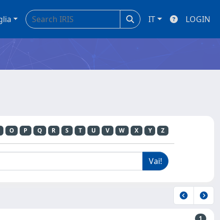
glia
IT
LOGIN
O
P
Q
R
S
T
U
V
W
X
Y
Z
1