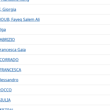
 Giorgia
OUB, Fayeq Salem Ali
lga
FABRIZIO
rancesca Gaia
 CORRADO
 FRANCESCA
lessandro
 ROCCO
GIULIA