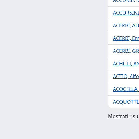
ACCORSI, 
ACCORSINI
ACERBI, A
ACERBI, Em
ACERBI, G
ACHILLI, A
ACITO, Alf
ACOCELLA,
ACQUOTTI,
Mostrati risul