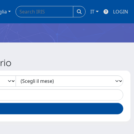
glia
IT
LOGIN
rio