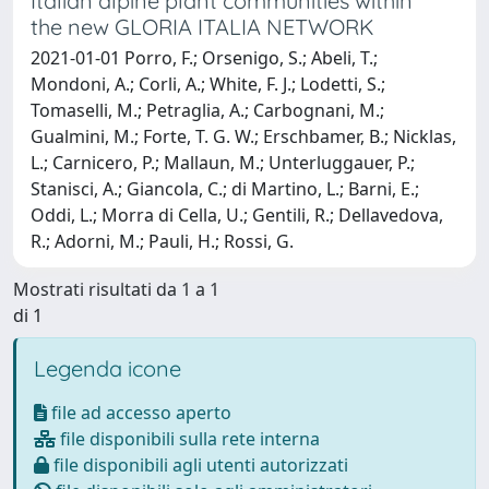
Italian alpine plant communities within
the new GLORIA ITALIA NETWORK
2021-01-01 Porro, F.; Orsenigo, S.; Abeli, T.;
Mondoni, A.; Corli, A.; White, F. J.; Lodetti, S.;
Tomaselli, M.; Petraglia, A.; Carbognani, M.;
Gualmini, M.; Forte, T. G. W.; Erschbamer, B.; Nicklas,
L.; Carnicero, P.; Mallaun, M.; Unterluggauer, P.;
Stanisci, A.; Giancola, C.; di Martino, L.; Barni, E.;
Oddi, L.; Morra di Cella, U.; Gentili, R.; Dellavedova,
R.; Adorni, M.; Pauli, H.; Rossi, G.
Mostrati risultati da 1 a 1
di 1
Legenda icone
file ad accesso aperto
file disponibili sulla rete interna
file disponibili agli utenti autorizzati