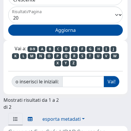
Risultati/Pagina
Vai a:
0-9
A
B
C
D
E
F
G
H
I
J
K
L
M
N
O
P
Q
R
S
T
U
V
W
X
Y
Z
o inserisci le iniziali:
Mostrati risultati da 1 a 2
di 2
esporta metadati