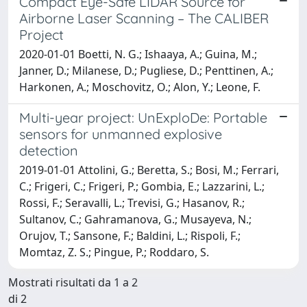
Compact Eye-Safe LIDAR Source for
Airborne Laser Scanning – The CALIBER
Project
2020-01-01 Boetti, N. G.; Ishaaya, A.; Guina, M.;
Janner, D.; Milanese, D.; Pugliese, D.; Penttinen, A.;
Harkonen, A.; Moschovitz, O.; Alon, Y.; Leone, F.
Multi-year project: UnExploDe: Portable
sensors for unmanned explosive
detection
2019-01-01 Attolini, G.; Beretta, S.; Bosi, M.; Ferrari,
C.; Frigeri, C.; Frigeri, P.; Gombia, E.; Lazzarini, L.;
Rossi, F.; Seravalli, L.; Trevisi, G.; Hasanov, R.;
Sultanov, C.; Gahramanova, G.; Musayeva, N.;
Orujov, T.; Sansone, F.; Baldini, L.; Rispoli, F.;
Momtaz, Z. S.; Pingue, P.; Roddaro, S.
Mostrati risultati da 1 a 2
di 2