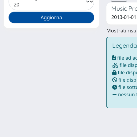
Music Pr
2013-01-01 
Mostrati risul
Legenda
file ad 
file dis
file disp
file disp
file sot
nessun f