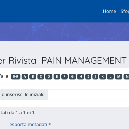
Home
Sfo
per Rivista PAIN MANAGEMEN
ai a:
0-9
A
B
C
D
E
F
G
H
I
J
K
L
M
N
o inserisci le iniziali:
tati da 1 a 1 di 1
esporta metadati