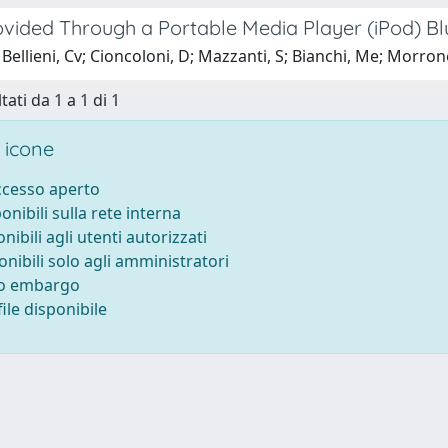
ovided Through a Portable Media Player (iPod) Bl
Bellieni, Cv; Cioncoloni, D; Mazzanti, S; Bianchi, Me; Morrone
tati da 1 a 1 di 1
 icone
accesso aperto
ponibili sulla rete interna
onibili agli utenti autorizzati
onibili solo agli amministratori
to embargo
ile disponibile