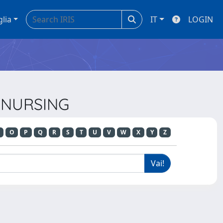
glia
IT
LOGIN
T NURSING
O
P
Q
R
S
T
U
V
W
X
Y
Z