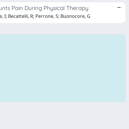
unts Pain During Physical Therapy
, I; Becattelli, R; Perrone, S; Buonocore, G