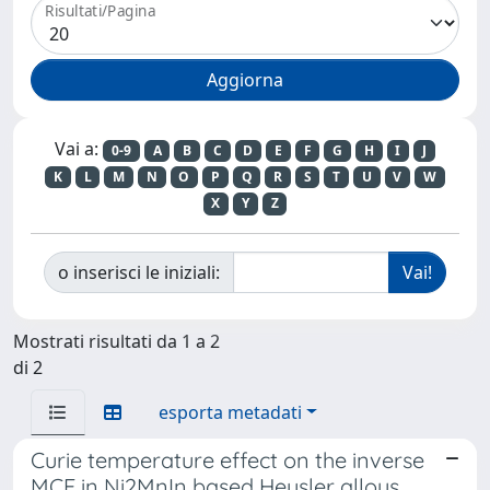
Risultati/Pagina
Vai a:
0-9
A
B
C
D
E
F
G
H
I
J
K
L
M
N
O
P
Q
R
S
T
U
V
W
X
Y
Z
o inserisci le iniziali:
Mostrati risultati da 1 a 2
di 2
esporta metadati
Curie temperature effect on the inverse
MCE in Ni2MnIn based Heusler alloys