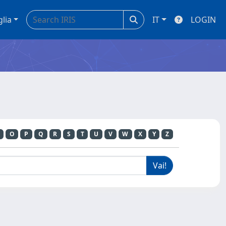
glia
IT
LOGIN
O
P
Q
R
S
T
U
V
W
X
Y
Z