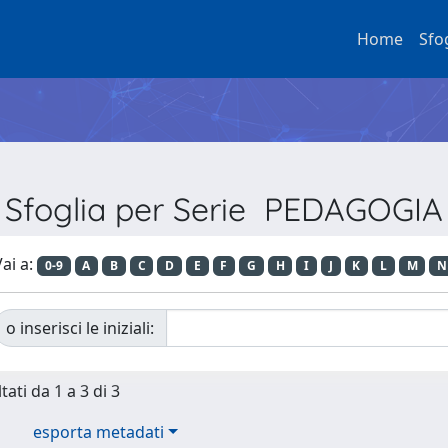
Home
Sfo
Sfoglia per Serie PEDAGOGIA
ai a:
0-9
A
B
C
D
E
F
G
H
I
J
K
L
M
N
o inserisci le iniziali:
tati da 1 a 3 di 3
esporta metadati