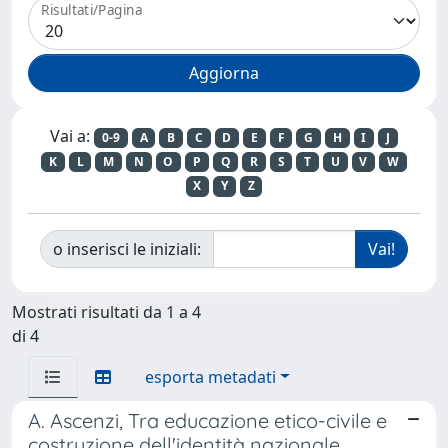
Risultati/Pagina
Vai a:
0-9
A
B
C
D
E
F
G
H
I
J
K
L
M
N
O
P
Q
R
S
T
U
V
W
X
Y
Z
o inserisci le iniziali:
Mostrati risultati da 1 a 4
di 4
esporta metadati
A. Ascenzi, Tra educazione etico-civile e
costruzione dell'identità nazionale.