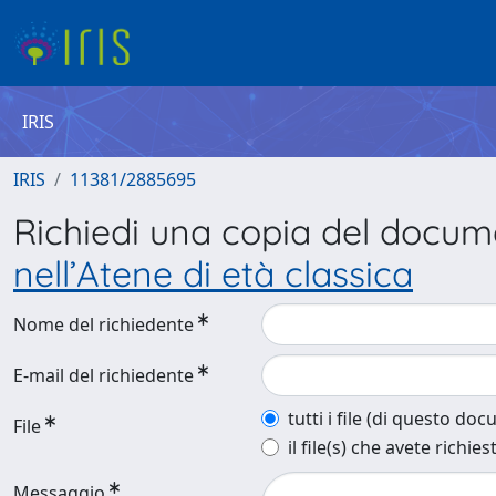
IRIS
IRIS
11381/2885695
Richiedi una copia del docu
nell’Atene di età classica
Nome del richiedente
E-mail del richiedente
tutti i file (di questo do
File
il file(s) che avete richies
Messaggio