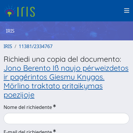
IRIS
IRIS
11381/2334767
Richiedi una copia del documento:
Jono Berento Iß naujo pérweizdetos
ir pagérintos Giesmu Knygos.
Mörlino traktato pritaikymas
poezijoje
Nome del richiedente
E-mail del richiedente