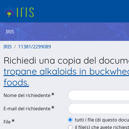
IRIS
IRIS
11381/2299089
Richiedi una copia del docu
tropane alkaloids in buckwhe
foods.
Nome del richiedente
E-mail del richiedente
tutti i file (di questo do
File
il file(s) che avete richies