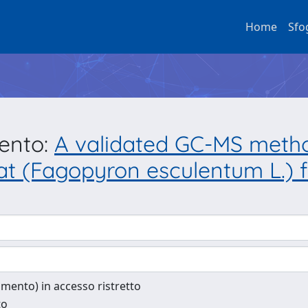
Home
Sfo
mento:
A validated GC-MS metho
at (Fagopyron esculentum L.) f
cumento) in accesso ristretto
to