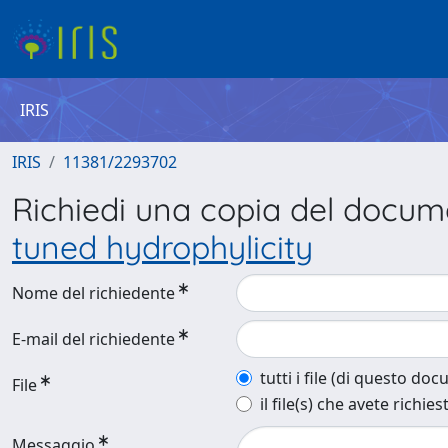
IRIS
IRIS
11381/2293702
Richiedi una copia del docu
tuned hydrophylicity
Nome del richiedente
E-mail del richiedente
tutti i file (di questo do
File
il file(s) che avete richies
Messaggio