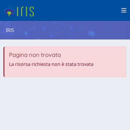
IRIS
Pagina non trovata
La risorsa richiesta non è stata trovata