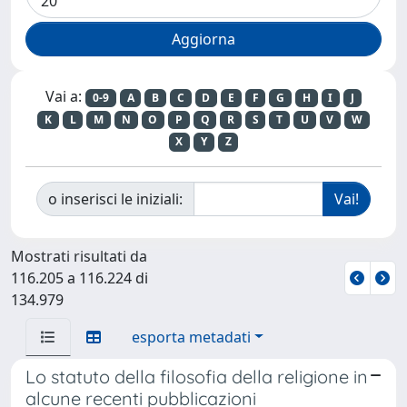
Vai a:
0-9
A
B
C
D
E
F
G
H
I
J
K
L
M
N
O
P
Q
R
S
T
U
V
W
X
Y
Z
o inserisci le iniziali:
Mostrati risultati da
116.205 a 116.224 di
134.979
esporta metadati
Lo statuto della filosofia della religione in
alcune recenti pubblicazioni