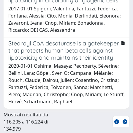
lipotoxicity in circulating angiogenic cells
2017-01-01 Spigoni, Valentina; Fantuzzi, Federica;
Fontana, Alessia; Cito, Monia; Derlindati, Eleonora;
Zavaroni, Ivana; Cnop, Miriam; Bonadonna,
Riccardo; DEI CAS, Alessandra
Stearoyl CoA desaturase is a gatekeeper
that protects human beta cells against
lipotoxicity and maintains their identity
2020-01-01 Oshima, Masaya; Pechberty, Séverine;
Bellini, Lara; Göpel, Sven O; Campana, Mélanie;
Rouch, Claude; Dairou, Julien; Cosentino, Cristina;
Fantuzzi, Federica; Toivonen, Sanna; Marchetti,
Piero; Magnan, Christophe; Cnop, Miriam; Le Stunff,
Hervé; Scharfmann, Raphaël
Mostrati risultati da
116.205 a 116.224 di
134.979