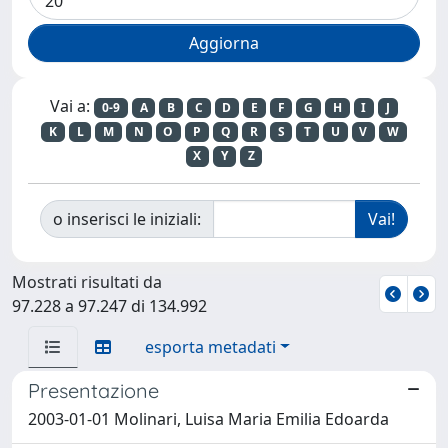
Vai a:
0-9
A
B
C
D
E
F
G
H
I
J
K
L
M
N
O
P
Q
R
S
T
U
V
W
X
Y
Z
o inserisci le iniziali:
Mostrati risultati da
97.228 a 97.247 di 134.992
esporta metadati
Presentazione
2003-01-01 Molinari, Luisa Maria Emilia Edoarda