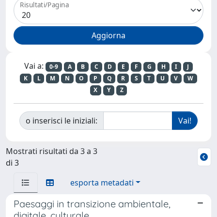
Risultati/Pagina
Vai a:
0-9
A
B
C
D
E
F
G
H
I
J
K
L
M
N
O
P
Q
R
S
T
U
V
W
X
Y
Z
o inserisci le iniziali:
Mostrati risultati da 3 a 3
di 3
esporta metadati
Paesaggi in transizione ambientale,
digitale, culturale