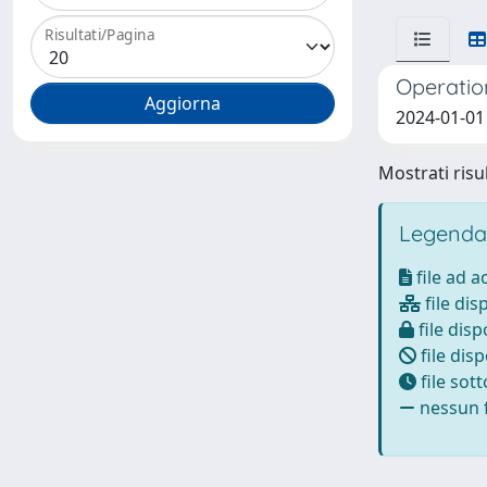
Risultati/Pagina
Operatio
2024-01-01 
Mostrati risul
Legenda
file ad 
file dis
file disp
file disp
file sot
nessun f