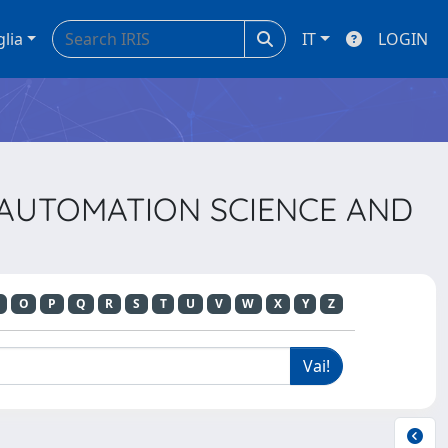
glia
IT
LOGIN
N AUTOMATION SCIENCE AND
O
P
Q
R
S
T
U
V
W
X
Y
Z