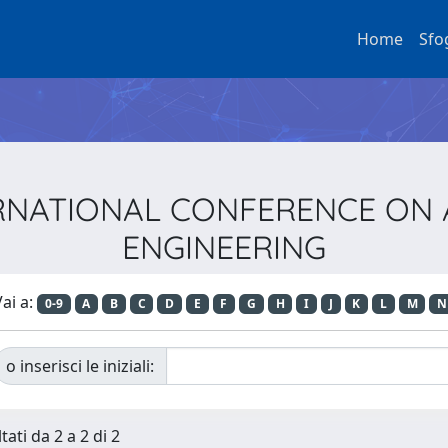
Home
Sfo
INTERNATIONAL CONFERENCE O
ENGINEERING
ai a:
0-9
A
B
C
D
E
F
G
H
I
J
K
L
M
N
o inserisci le iniziali:
tati da 2 a 2 di 2