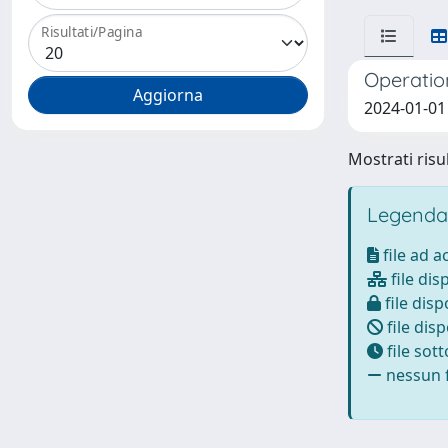
Risultati/Pagina
Operatio
2024-01-01 
Mostrati risul
Legenda
file ad 
file dis
file disp
file disp
file sot
nessun f