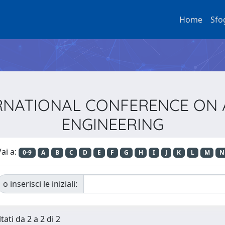
Home
Sfo
INTERNATIONAL CONFERENCE O
ENGINEERING
ai a:
0-9
A
B
C
D
E
F
G
H
I
J
K
L
M
N
o inserisci le iniziali:
tati da 2 a 2 di 2