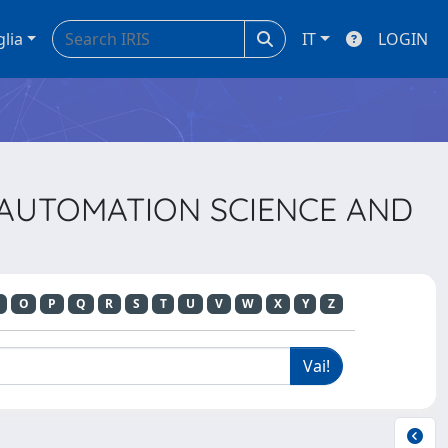
glia
IT
LOGIN
N AUTOMATION SCIENCE AND
O
P
Q
R
S
T
U
V
W
X
Y
Z