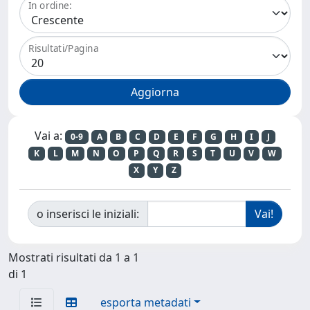
In ordine:
Risultati/Pagina
Vai a:
0-9
A
B
C
D
E
F
G
H
I
J
K
L
M
N
O
P
Q
R
S
T
U
V
W
X
Y
Z
o inserisci le iniziali:
Mostrati risultati da 1 a 1
di 1
esporta metadati