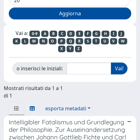
Vai a:
0-9
A
B
C
D
E
F
G
H
I
J
K
L
M
N
O
P
Q
R
S
T
U
V
W
X
Y
Z
o inserisci le iniziali:
Mostrati risultati da 1 a 1
di 1
esporta metadati
Intelligibler Fatalismus und Grundlegung
der Philosophie. Zur Auseinandersetzung
zwischen Johann Gottlieb Fichte und Carl