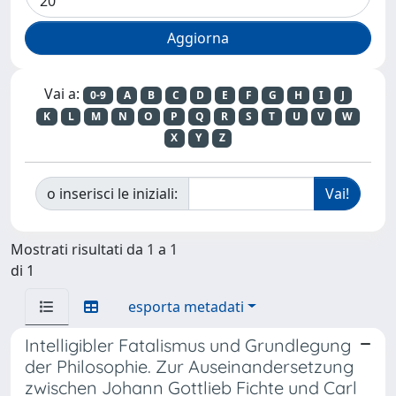
Vai a:
0-9
A
B
C
D
E
F
G
H
I
J
K
L
M
N
O
P
Q
R
S
T
U
V
W
X
Y
Z
o inserisci le iniziali:
Mostrati risultati da 1 a 1
di 1
esporta metadati
Intelligibler Fatalismus und Grundlegung
der Philosophie. Zur Auseinandersetzung
zwischen Johann Gottlieb Fichte und Carl