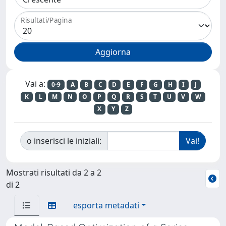
Risultati/Pagina
Vai a:
0-9
A
B
C
D
E
F
G
H
I
J
K
L
M
N
O
P
Q
R
S
T
U
V
W
X
Y
Z
o inserisci le iniziali:
Mostrati risultati da 2 a 2
di 2
esporta metadati