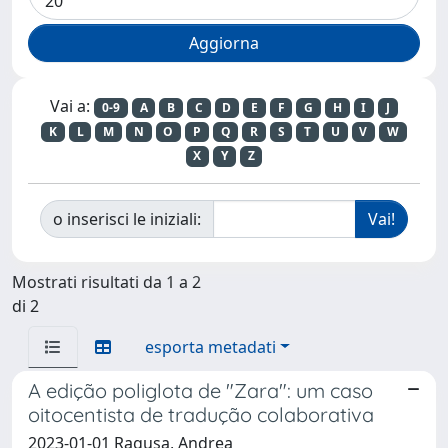
Vai a:
0-9
A
B
C
D
E
F
G
H
I
J
K
L
M
N
O
P
Q
R
S
T
U
V
W
X
Y
Z
o inserisci le iniziali:
Mostrati risultati da 1 a 2
di 2
esporta metadati
A edição poliglota de "Zara": um caso
oitocentista de tradução colaborativa
2023-01-01 Ragusa, Andrea