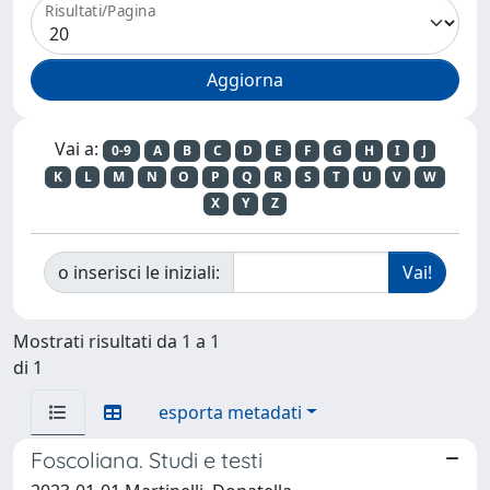
Risultati/Pagina
Vai a:
0-9
A
B
C
D
E
F
G
H
I
J
K
L
M
N
O
P
Q
R
S
T
U
V
W
X
Y
Z
o inserisci le iniziali:
Mostrati risultati da 1 a 1
di 1
esporta metadati
Foscoliana. Studi e testi