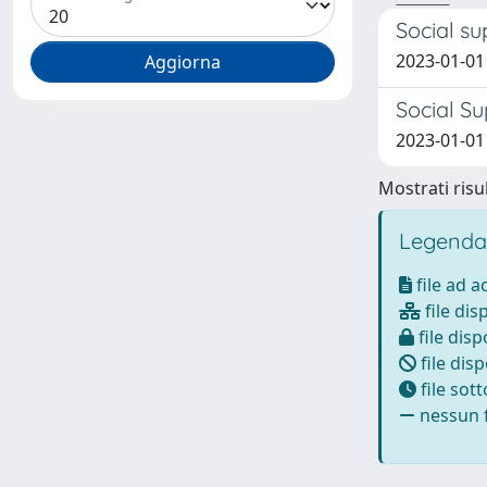
Social su
2023-01-01
Social Su
2023-01-01 
Mostrati risul
Legenda
file ad 
file dis
file disp
file disp
file sot
nessun f