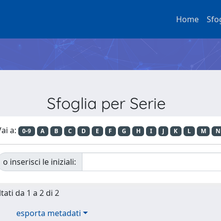
Home
Sfo
Sfoglia per Serie
ai a:
0-9
A
B
C
D
E
F
G
H
I
J
K
L
M
N
o inserisci le iniziali:
tati da 1 a 2 di 2
esporta metadati