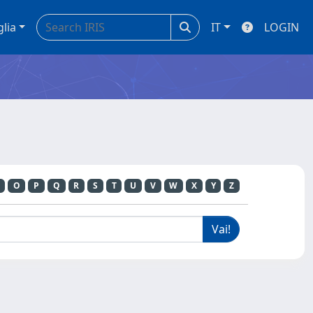
glia
IT
LOGIN
O
P
Q
R
S
T
U
V
W
X
Y
Z