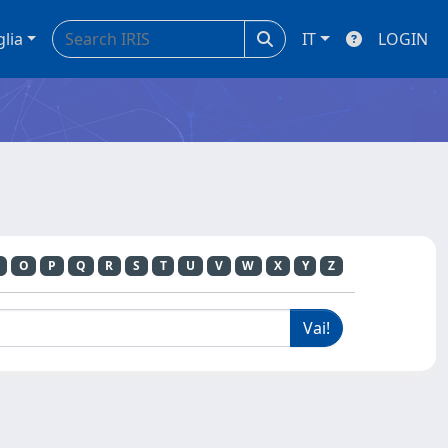
glia
IT
LOGIN
O
P
Q
R
S
T
U
V
W
X
Y
Z