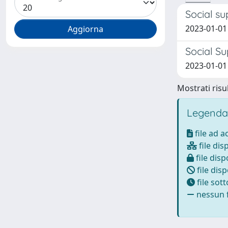
Social su
2023-01-01
Social Su
2023-01-01 
Mostrati risul
Legenda
file ad 
file dis
file disp
file disp
file sot
nessun f