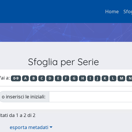
Home
Sfo
Sfoglia per Serie
ai a:
0-9
A
B
C
D
E
F
G
H
I
J
K
L
M
N
o inserisci le iniziali:
tati da 1 a 2 di 2
esporta metadati