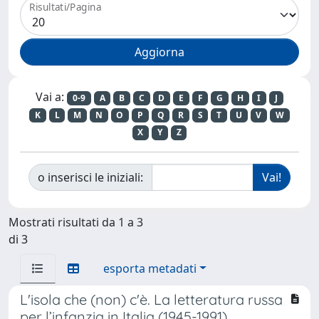
Risultati/Pagina
Vai a:
0-9
A
B
C
D
E
F
G
H
I
J
K
L
M
N
O
P
Q
R
S
T
U
V
W
X
Y
Z
o inserisci le iniziali:
Mostrati risultati da 1 a 3
di 3
esporta metadati
L'isola che (non) c'è. La letteratura russa
per l’infanzia in Italia (1945-1991).