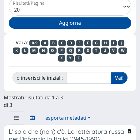
Risultati/Pagina
Vai a:
0-9
A
B
C
D
E
F
G
H
I
J
K
L
M
N
O
P
Q
R
S
T
U
V
W
X
Y
Z
o inserisci le iniziali:
Mostrati risultati da 1 a 3
di 3
esporta metadati
L'isola che (non) c'è. La letteratura russa
per l’infanzia in Italia (1945-1991).