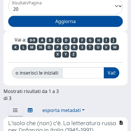
Risultati/Pagina
Vai a:
0-9
A
B
C
D
E
F
G
H
I
J
K
L
M
N
O
P
Q
R
S
T
U
V
W
X
Y
Z
o inserisci le iniziali:
Mostrati risultati da 1 a 3
di 3
esporta metadati
L'isola che (non) c'è. La letteratura russa
per l’infanzia in Italia (1945-1991).