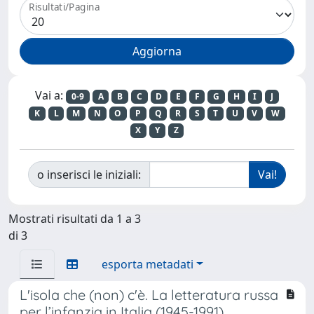
Risultati/Pagina
Vai a:
0-9
A
B
C
D
E
F
G
H
I
J
K
L
M
N
O
P
Q
R
S
T
U
V
W
X
Y
Z
o inserisci le iniziali:
Mostrati risultati da 1 a 3
di 3
esporta metadati
L'isola che (non) c'è. La letteratura russa
per l’infanzia in Italia (1945-1991).