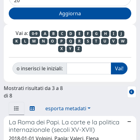
Vai a:
0-9
A
B
C
D
E
F
G
H
I
J
K
L
M
N
O
P
Q
R
S
T
U
V
W
X
Y
Z
o inserisci le iniziali:
Mostrati risultati da 3 a 8
di 8
esporta metadati
La Roma dei Papi. La corte e la politica
internazionale (secoli XV-XVII)
2018-01-01 Volpini, Paola; Valeri, Elena