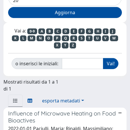
Vai a:
0-9
A
B
C
D
E
F
G
H
I
J
K
L
M
N
O
P
Q
R
S
T
U
V
W
X
Y
Z
o inserisci le iniziali:
Mostrati risultati da 1 a 1
di 1
esporta metadati
Influence of Microwave Heating on Food
Bioactives
2022-01-01 Paciulli, Maria; Rinaldi, Massimiliano;