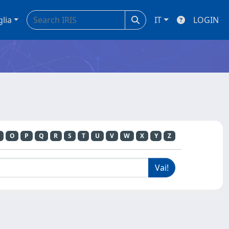
glia
IT
LOGIN
O
P
Q
R
S
T
U
V
W
X
Y
Z