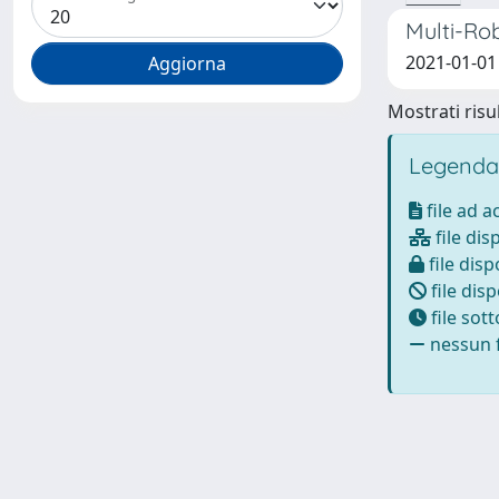
Multi-Ro
2021-01-01 Z
Mostrati risul
Legenda
file ad 
file dis
file disp
file disp
file sot
nessun f