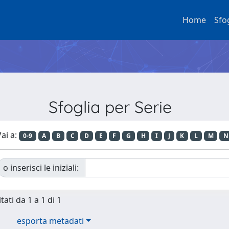
Home
Sfo
Sfoglia per Serie
ai a:
0-9
A
B
C
D
E
F
G
H
I
J
K
L
M
N
o inserisci le iniziali:
tati da 1 a 1 di 1
esporta metadati