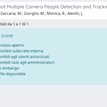
bot Multiple Camera People Detection and Track
accaria, M.; Giorgini, M.; Monica, R.; Aleotti, J.
tati da 1 a 1 di 1
 icone
accesso aperto
ponibili sulla rete interna
onibili agli utenti autorizzati
onibili solo agli amministratori
to embargo
ile disponibile